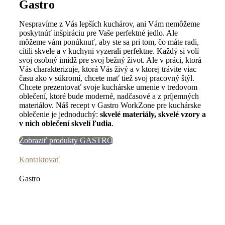
Gastro
Nespravíme z Vás lepších kuchárov, ani Vám nemôžeme
poskytnúť inšpiráciu pre Vaše perfektné jedlo. Ale
môžeme vám ponúknuť, aby ste sa pri tom, čo máte radi,
cítili skvele a v kuchyni vyzerali perfektne. Každý si volí
svoj osobný imidž pre svoj bežný život. Ale v práci, ktorá
Vás charakterizuje, ktorá Vás živý a v ktorej trávite viac
času ako v súkromí, chcete mať tiež svoj pracovný štýl.
Chcete prezentovať svoje kuchárske umenie v tredovom
oblečení, ktoré bude moderné, nadčasové a z príjemných
materiálov. Náš recept v Gastro WorkZone pre kuchárske
oblečenie je jednoduchý:
skvelé materiály, skvelé vzory a
v nich oblečení skvelí ľudia
.
Zobraziť produkty GASTRO
Kontaktovať
Gastro