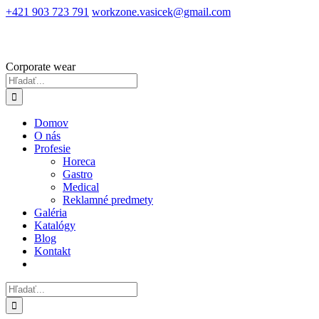
Skip
+421 903 723 791
workzone.vasicek@gmail.com
to
content
Corporate wear
Hľadať:
Domov
O nás
Profesie
Horeca
Gastro
Medical
Reklamné predmety
Galéria
Katalógy
Blog
Kontakt
Hľadať: