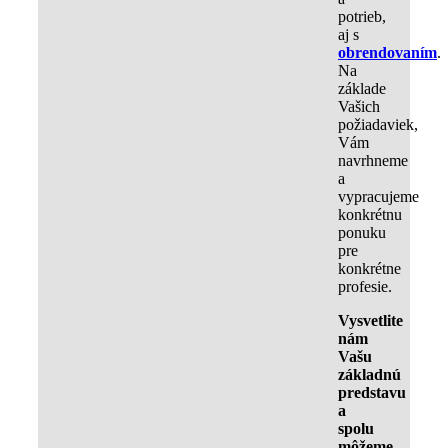
potrieb,
aj s
obrendovaním
.
Na
základe
Vašich
požiadaviek,
Vám
navrhneme
a
vypracujeme
konkrétnu
ponuku
pre
konkrétne
profesie.
Vysvetlite
nám
Vašu
základnú
predstavu
a
spolu
môžeme