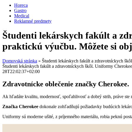
Horeca
Gastro
Medical
Reklamné predmety
Študenti lekárskych fakúlt a z
praktickú výučbu. Môžete si obje
Domovská stránka
»
Študenti lekárskych fakúlt a zdravotníckych škô
Študenti lekárskych fakúlt a zdravotníckych škôl. Uniformy Cherokee 
28T22:02:37+02:00
Zdravotnícke oblečenie značky Cherokee.
Ak hľadáte kvalitu, modernosť, spoľahlivosť a dobrý strih, práve ste 
Značka Cherokee
dokonale zohľadňujú požiadavky budúcich lekáro
Uniformy sú moderne ušité, z príjemného materiálu, robia peknú pos