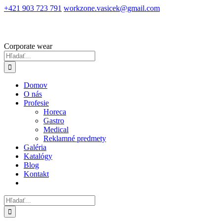
Skip
+421 903 723 791
workzone.vasicek@gmail.com
to
content
Corporate wear
Hľadať:
Domov
O nás
Profesie
Horeca
Gastro
Medical
Reklamné predmety
Galéria
Katalógy
Blog
Kontakt
Hľadať: