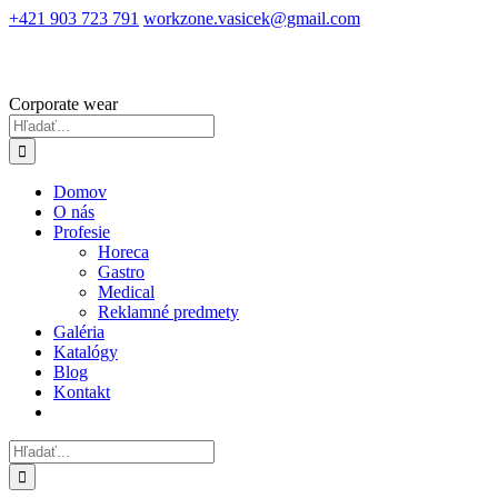
Skip
+421 903 723 791
workzone.vasicek@gmail.com
to
content
Corporate wear
Hľadať:
Domov
O nás
Profesie
Horeca
Gastro
Medical
Reklamné predmety
Galéria
Katalógy
Blog
Kontakt
Hľadať: