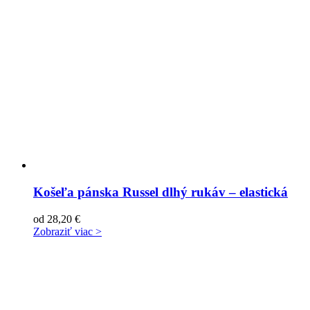
Košeľa pánska Russel dlhý rukáv – elastická
od
28,20
€
Zobraziť viac >