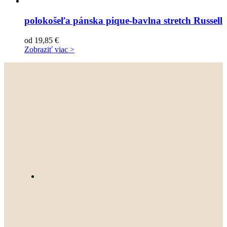
polokošeľa pánska pique-bavlna stretch Russell
od
19,85
€
Zobraziť viac >