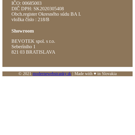
IČO: 00685003
DIČ DPH: SK2020305408
Obch.register Okresného súdu BA I.
vložka číslo : 218/B
Showroom
BEVOTEK spol. s r.o.
Seberíniho 1
821 03 BRATISLAVA
© 2021
modernewebstranky.sk
| Made with
♥
in Slovakia
Go
to
Top