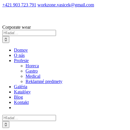
Skip
+421 903 723 791
workzone.vasicek@gmail.com
to
content
Corporate wear
Hľadať:
Domov
O nás
Profesie
Horeca
Gastro
Medical
Reklamné predmety
Galéria
Katalógy
Blog
Kontakt
Hľadať: