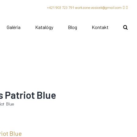
+421 903 723 791
workzone.vasicek@gmail.com
Galéria
Katalógy
Blog
Kontakt
 Patriot Blue
iot Blue
iot Blue