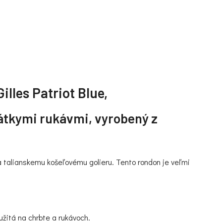
lles Patriot Blue,
átkymi rukávmi, vyrobený z
talianskemu košeľovému golieru. Tento rondon je veľmi
oužitá na chrbte a rukávoch.