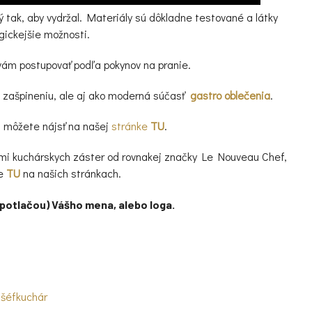
tak, aby vydržal. Materiály sú dôkladne testované a látky
gickejšie možnosti.
vám postupovať podľa pokynov na pranie.
i zašpineniu, ale aj ako moderná súčasť
gastro oblečenia
.
, môžete nájsť na našej
stránke
TU
.
mi kuchárskych záster od rovnakej značky Le Nouveau Chef,
te
TU
na našich stránkach.
o potlačou) Vášho mena, alebo
loga.
,
šéfkuchár