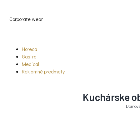
Skip
to
content
Corporate wear
Horeca
Gastro
Medical
Reklamné predmety
Kuchárske ob
Domovs