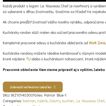
Každý produkt s logom Le Nouveau Chef je navrhnutý a vyrobený 
sú vyberané s dlhou životnosťou. Snažíme sa hľadať tie najekolo
Ak chcete predĺžiť životnosť vášho nového výrobku, odporúčame 
Kuchársky rondon slúži nielen ako súčasť pracovného odevu prot
Kompletné pracovné odevy a kuchárske oblečenie od
Work Zone
Kuchárske rondony môžete ideálne kombinovať s rôznymi model
ktoré nájdete
TU
alebo s kuchárskymi nohavicami, ktoré nájde
Pracovné oblečenie
Vám vieme pripraviť
aj s vyšitím
, (aleb
Zobraziť veľkostnú tabuľku
SKU:
WZ101403001Giles Patriot Blue-1
Categories:
barman
,
čašník
,
Gastro
,
kuchári
,
Le Nouveau Chef