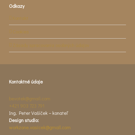
Odkazy
Kontakt
Cookies
Zásady spracovania osobných údajov
Kontaktné údaje
bevotek@gmail.com
+421 903 723 791
Ing. Peter Vašíček – konateľ
Design studio:
workzone.vasicek@gmail.com