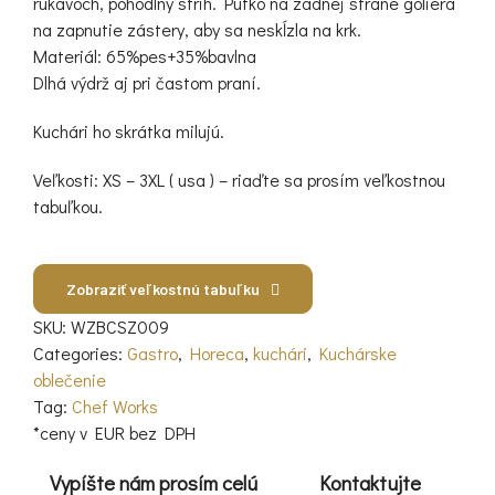
rukávoch, pohodlný strih. Pútko na zadnej strane goliera
na zapnutie zástery, aby sa neskĺzla na krk.
Materiál: 65%pes+35%bavlna
Dlhá výdrž aj pri častom praní.
Kuchári ho skrátka milujú.
Veľkosti: XS – 3XL ( usa ) – riaďte sa prosím veľkostnou
tabuľkou.
Zobraziť veľkostnú tabuľku
SKU:
WZBCSZ009
Categories:
Gastro
,
Horeca
,
kuchári
,
Kuchárske
oblečenie
Tag:
Chef Works
*ceny v EUR bez DPH
Vypíšte nám prosím celú
Kontaktujte