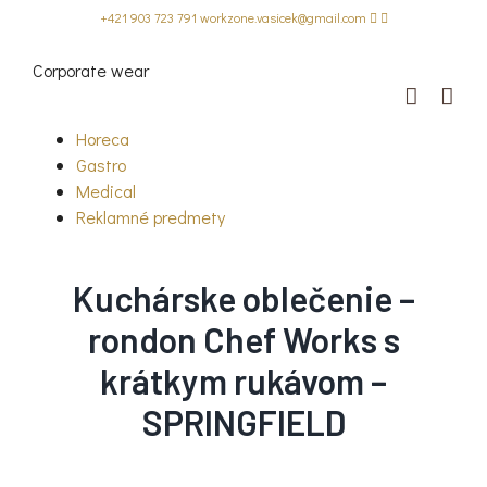
Skip
+421 903 723 791
workzone.vasicek@gmail.com
to
content
Corporate wear
Horeca
Gastro
Medical
Reklamné predmety
Kuchárske oblečenie –
rondon Chef Works s
krátkym rukávom –
SPRINGFIELD