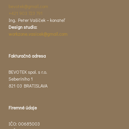
bevotek@gmail.com
+421 903 723 791
Ing. Peter Vašíček – konateľ
Design studio:
workzone.vasicek@gmail.com
Fakturačná adresa
BEVOTEK spol. s r.o.
Seberíniho 1
821 03 BRATISLAVA
Firemné údaje
IČO: 00685003