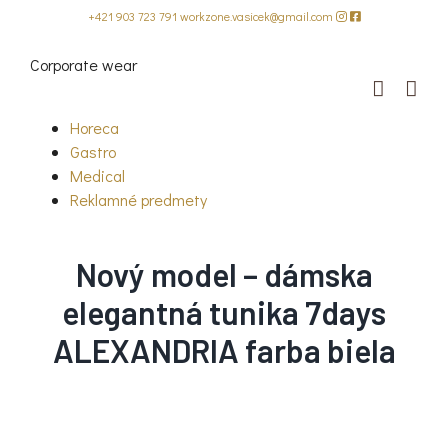
Skip
+421 903 723 791
workzone.vasicek@gmail.com
to
content
Corporate wear
Horeca
Gastro
Medical
Reklamné predmety
Nový model – dámska
elegantná tunika 7days
ALEXANDRIA farba biela