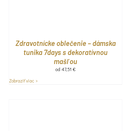
Zdravotnícke oblečenie – dámska
tunika 7days s dekoratívnou
mašľou
od
47,51
€
Zobraziť viac >