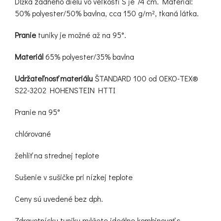
Dĺžka zadného dielu vo veľkosti S je 74 cm. Materiál:
50% polyester/50% bavlna, cca 150 g/m², tkaná látka.
Pranie
tuniky je možné až na 95°.
Materiál
65% polyester/35% bavlna
Udržateľnosť materiálu
ŠTANDARD 100 od OEKO-TEX®
S22-3202 HOHENSTEIN HTTI
Pranie na 95°
chlórované
žehliť na strednej teplote
Sušenie v sušičke pri nízkej teplote
Ceny sú uvedené bez dph.
Zdravotnícku tuniku môžete ideálne kombinovať s