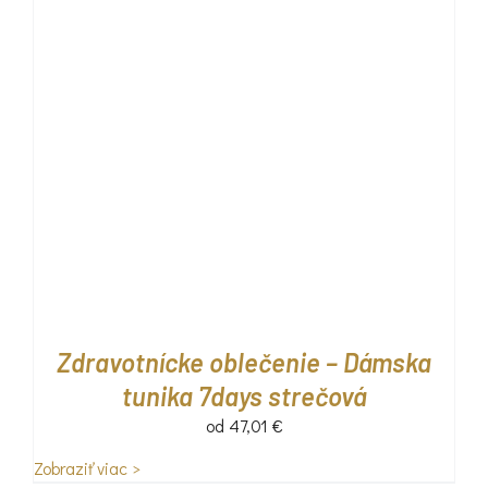
Zdravotnícke oblečenie – Dámska
tunika 7days strečová
od
47,01
€
Zobraziť viac >