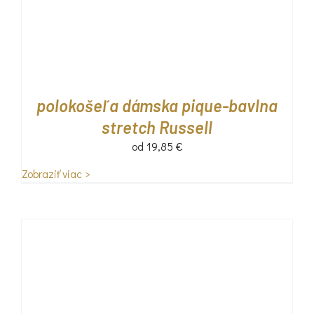
polokošeľa dámska pique-bavlna
stretch Russell
od
19,85
€
Zobraziť viac >