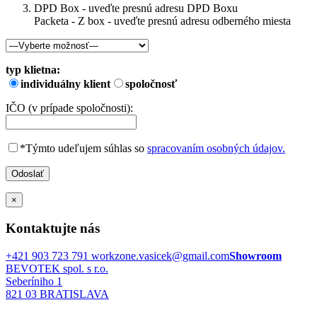
DPD Box - uveďte presnú adresu DPD Boxu
Packeta - Z box - uveďte presnú adresu odberného miesta
typ klietna:
individuálny klient
spoločnosť
IČO (v prípade spoločnosti):
*Týmto udeľujem súhlas so
spracovaním osobných údajov.
×
Kontaktujte nás
+421 903 723 791
workzone.vasicek@gmail.com
Showroom
BEVOTEK spol. s r.o.
Seberíniho 1
821 03 BRATISLAVA