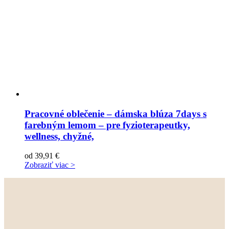
Pracovné oblečenie – dámska blúza 7days s
farebným lemom – pre fyzioterapeutky,
wellness, chyžné,
od
39,91
€
Zobraziť viac >