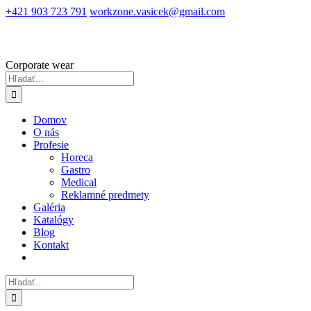
Skip
+421 903 723 791
workzone.vasicek@gmail.com
to
content
Corporate wear
Hľadať:
Domov
O nás
Profesie
Horeca
Gastro
Medical
Reklamné predmety
Galéria
Katalógy
Blog
Kontakt
Hľadať: