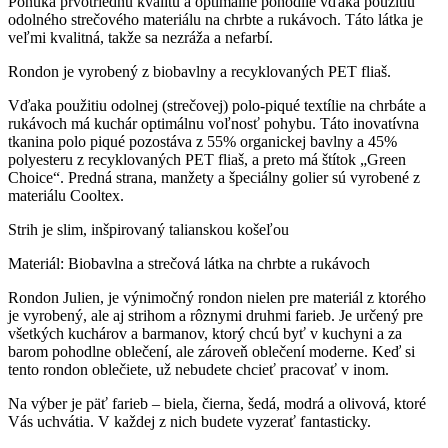
Ponúka prvotriednu kvalitu a optimálne pohodlie vďaka použitiu
odolného strečového materiálu na chrbte a rukávoch. Táto látka je
veľmi kvalitná, takže sa nezráža a nefarbí.
Rondon je vyrobený z biobavlny a recyklovaných PET fliaš.
Vďaka použitiu odolnej (strečovej) polo-piqué textílie na chrbáte a
rukávoch má kuchár optimálnu voľnosť pohybu. Táto inovatívna
tkanina polo piqué pozostáva z 55% organickej bavlny a 45%
polyesteru z recyklovaných PET fliaš, a preto má štítok „Green
Choice“. Predná strana, manžety a špeciálny golier sú vyrobené z
materiálu Cooltex.
Strih je slim, inšpirovaný talianskou košeľou
Materiál: Biobavlna a strečová látka na chrbte a rukávoch
Rondon Julien, je výnimočný rondon nielen pre materiál z ktorého
je vyrobený, ale aj strihom a rôznymi druhmi farieb. Je určený pre
všetkých kuchárov a barmanov, ktorý chcú byť v kuchyni a za
barom pohodlne oblečení, ale zároveň oblečení moderne. Keď si
tento rondon oblečiete, už nebudete chcieť pracovať v inom.
Na výber je päť farieb – biela, čierna, šedá, modrá a olivová, ktoré
Vás uchvátia. V každej z nich budete vyzerať fantasticky.