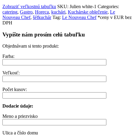
Zobraziť veľkostnú tabuľku
SKU:
Julien white-1
Categories:
catering
,
Gastro
,
Horeca
,
kuchári
,
Kuchárske oblečenie
,
Le
Nouveau Chef
,
šéfkuchár
Tag:
Le Nouveau Chef
*ceny v EUR bez
DPH
Vypíšte nám prosím celú tabuľku
Objednávam si tento produkt:
Farba:
Veľkosť:
Počet kusov:
Dodacie údaje:
Meno a priezvisko
Ulica a číslo domu