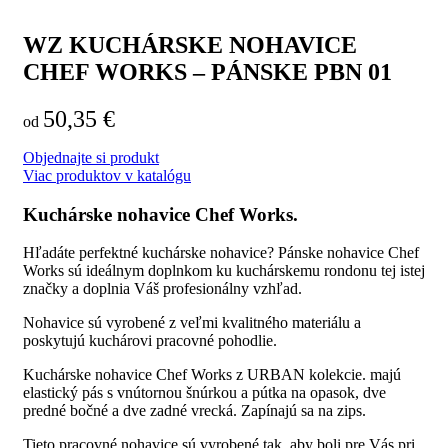
WZ KUCHÁRSKE NOHAVICE
CHEF WORKS – PÁNSKE PBN 01
50,35
€
od
Objednajte si produkt
Viac produktov v katalógu
Kuchárske nohavice Chef Works.
Hľadáte perfektné kuchárske nohavice? Pánske nohavice Chef
Works sú ideálnym doplnkom ku kuchárskemu rondonu tej istej
značky a doplnia Váš profesionálny vzhľad.
Nohavice sú vyrobené z veľmi kvalitného materiálu a
poskytujú kuchárovi pracovné pohodlie.
Kuchárske nohavice Chef Works z URBAN kolekcie. majú
elastický pás s vnútornou šnúrkou a pútka na opasok, dve
predné bočné a dve zadné vrecká. Zapínajú sa na zips.
Tieto pracovné nohavice sú vyrobené tak, aby boli pre Vás pri