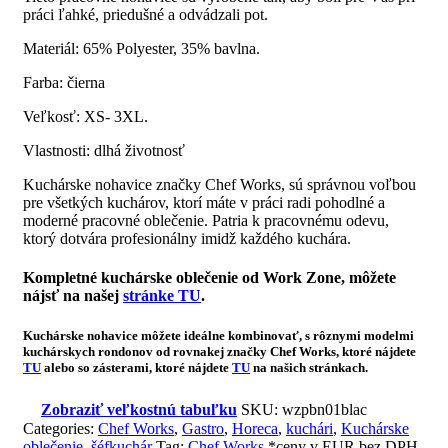
práci ľahké, priedušné a odvádzali pot.
Materiál: 65% Polyester, 35% bavlna.
Farba: čierna
Veľkosť: XS- 3XL.
Vlastnosti: dlhá životnosť
Kuchárske nohavice značky Chef Works, sú správnou voľbou
pre všetkých kuchárov, ktorí máte v práci radi pohodlné a
moderné pracovné oblečenie. Patria k pracovnému odevu,
ktorý dotvára profesionálny imidž každého kuchára.
Kompletné kuchárske oblečenie od Work Zone, môžete
nájsť na našej
stránke
TU
.
Kuchárske nohavice môžete ideálne kombinovať, s rôznymi modelmi
kuchárskych rondonov od rovnakej značky Chef Works, ktoré nájdete
TU
alebo so zásterami, ktoré nájdete
TU
na našich stránkach.
Zobraziť veľkostnú tabuľku
SKU:
wzpbn01blac
Categories:
Chef Works
,
Gastro
,
Horeca
,
kuchári
,
Kuchárske
oblečenie
,
šéfkuchár
Tag:
Chef Works
*ceny v EUR bez DPH