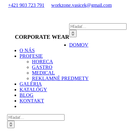
Skip
+421 903 723 791
workzone.vasicek@gmail.com
to
content
Hľadať:
CORPORATE WEAR
DOMOV
O NÁS
PROFESIE
HORECA
GASTRO
MEDICAL
REKLAMNÉ PREDMETY
GALÉRIA
KATALÓGY
BLOG
KONTAKT
Hľadať: