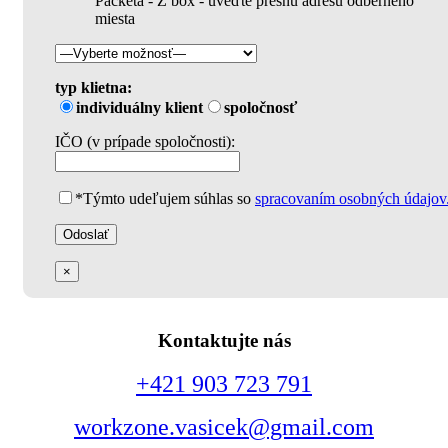
Packeta - Z box - uveďte presnú adresu odberného
miesta
typ klietna:
individuálny klient
spoločnosť
IČO (v prípade spoločnosti):
*Týmto udeľujem súhlas so
spracovaním osobných údajov
×
Kontaktujte nás
+421 903 723 791
workzone.vasicek@gmail.com