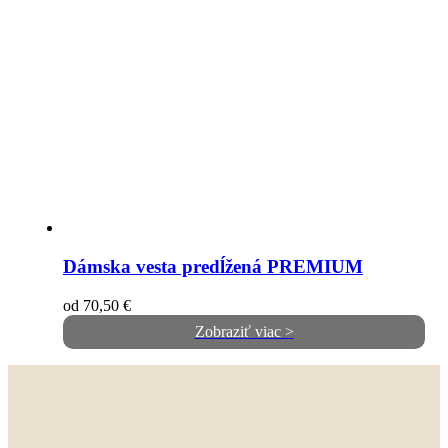
Dámska vesta predĺžená PREMIUM
od
70,50
€
Zobraziť viac >