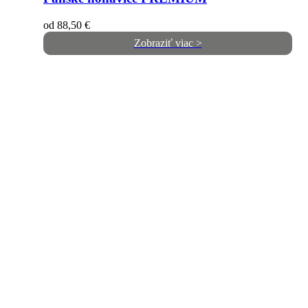
od
88,50
€
Zobraziť viac >