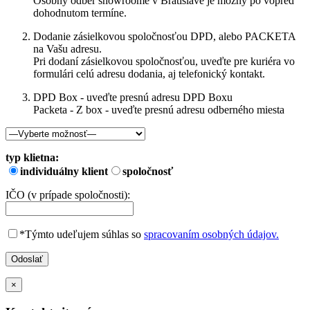
Osobný odber showroome v Bratislave je možný po vopred
dohodnutom termíne.
Dodanie zásielkovou spoločnosťou DPD, alebo PACKETA
na Vašu adresu.
Pri dodaní zásielkovou spoločnosťou, uveďte pre kuriéra vo
formulári celú adresu dodania, aj telefonický kontakt.
DPD Box - uveďte presnú adresu DPD Boxu
Packeta - Z box - uveďte presnú adresu odberného miesta
typ klietna:
individuálny klient
spoločnosť
IČO (v prípade spoločnosti):
*Týmto udeľujem súhlas so
spracovaním osobných údajov.
×