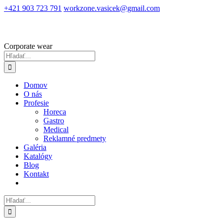
Skip
+421 903 723 791
workzone.vasicek@gmail.com
to
content
Corporate wear
Hľadať:
Domov
O nás
Profesie
Horeca
Gastro
Medical
Reklamné predmety
Galéria
Katalógy
Blog
Kontakt
Hľadať: