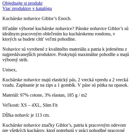
Objednajte si produkt
Viac produktov v katalógu
Kuchárske nohavice Giblor’s Enoch.
Hľadáte výborné kuchárske nohavice? Pánske nohavice Giblor’s sú
ideálnym pracovným oblečením ku kuchárskemu rondonu, v
ktorých sa budete cítiť veľmi pohodlne.
Nohavice sú vyrobené z kvalitného materiálu a patria k jedenému z
najpredávanejších produktov. Poskytujú maximálne pohodlie a majú
výborný strih.
Unisex,
Kuchárske nohavice majú elastický pás, 2 vrecká vpredu a 2 vrecká
vzadu. Zapínanie je na zips a 1 gombík. V páse sú pútka na opasok.
Materiál: 97% cotone, 3% elastan, 185 g / m2
Veľkosti: XS – 4XL, Slim Fit
Dĺžka nohavíc je 113 cm.
Kuchárske nohavice značky Giblor’s, patria k pracovným odevom
pre všetkých kuchárov, ktorí potrebujú v práci pohodlné pracovné