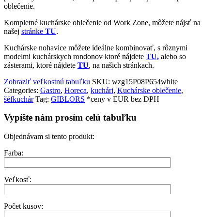
oblečenie.
Kompletné kuchárske oblečenie od Work Zone, môžete nájsť na
našej
stránke
TU
.
Kuchárske nohavice môžete ideálne kombinovať, s rôznymi
modelmi kuchárskych rondonov ktoré nájdete
TU,
alebo so
zásterami, ktoré nájdete
TU
, na našich stránkach.
Zobraziť veľkostnú tabuľku
SKU:
wzg15P08P654white
Categories:
Gastro
,
Horeca
,
kuchári
,
Kuchárske oblečenie
,
šéfkuchár
Tag:
GIBLORS
*ceny v EUR bez DPH
Vypíšte nám prosím celú tabuľku
Objednávam si tento produkt:
Farba:
Veľkosť:
Počet kusov: