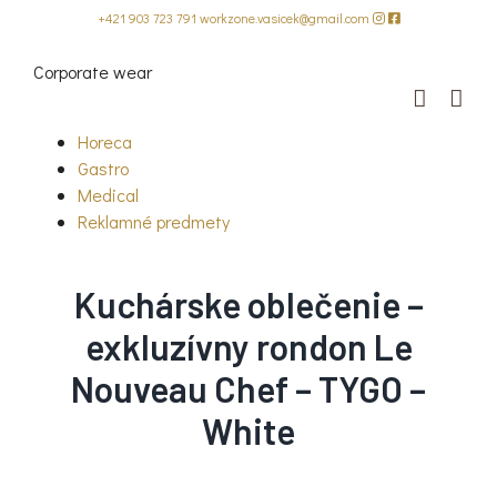
Skip
+421 903 723 791
workzone.vasicek@gmail.com
to
content
Corporate wear
Horeca
Gastro
Medical
Reklamné predmety
Kuchárske oblečenie –
exkluzívny rondon Le
Nouveau Chef – TYGO –
White