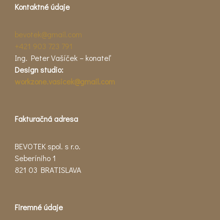
Kontaktné údaje
bevotek@gmail.com
+421 903 723 791
Ing. Peter Vašíček – konateľ
Design studio:
workzone.vasicek@gmail.com
Fakturačná adresa
BEVOTEK spol. s r.o.
Seberíniho 1
821 03 BRATISLAVA
Firemné údaje