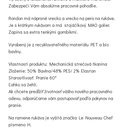
Zabezpečí Vám absolútne pracovné pohodlie.
Rondon má náprsné vrecko a vrecko na pero na rukáve.
Je s krátkym rukávom a má stojáčikový MAO golier.
Zapína sa extra tenkými gombíkmi.
Vyrobený je z recyklovateľného materiálu PET a bio
bavlny.
Vlastnosti produktu: Mechanická strečová tkanina
Zloženie: 50% Bavlna/48% PES/ 2% Elastan
Starostlivosť: Pranie 60°
Ľahko sa žehlí.
Ak chcete predĺžiť životnosť vášho nového pracovného
odevu, odporúčame vám postupovať podľa pokynov na
pranie.
Na ramene rukáva je vyšitá značka Le Nouveau Chef
písmeno H.