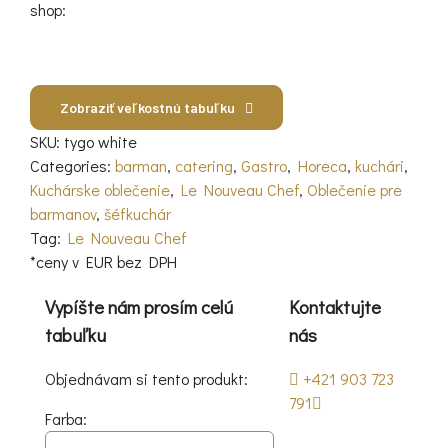
shop:
Zobraziť veľkostnú tabuľku
SKU:
tygo white
Categories:
barman
,
catering
,
Gastro
,
Horeca
,
kuchári
,
Kuchárske oblečenie
,
Le Nouveau Chef
,
Oblečenie pre
barmanov
,
šéfkuchár
Tag:
Le Nouveau Chef
*ceny v EUR bez DPH
Vypíšte nám prosím celú
Kontaktujte
tabuľku
nás
Objednávam si tento produkt:
+421 903 723
791
Farba: