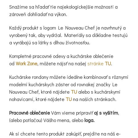
Snažíme sa hľadať tie najekologickejšie možnosti a
zároveň dohliadať na výkon.
Každý produkt s logom Le Nouveau Chef je navrhnutý a
vyrobený tak, aby vydržal. Materiály sa dôkladne testujú
a vyrábajú sa látky s dlhou životnosťou.
Kompletné pracovné odevy a kuchárske oblečenie
od
Work Zone
, môžete nájsť na našej
stránke
TU
.
Kuchárske rondony môžete ideálne kombinovať s rôznymi
modelmi kuchárskych záster od rovnakej značky Le
Nouveau Chef, ktoré nájdete
TU
alebo s kuchárskymi
nohavicami, ktoré nájdete
TU
na našich stránkach.
Pracovné oblečenie
Vám vieme pripraviť
aj s vyšitím
,
(alebo potlačou) Vášho mena, alebo
loga.
Ak si chcete tento produkt zakúpiť, prejdite na náš e-