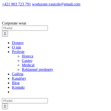
Skip
+421 903 723 791
workzone.vasicek@gmail.com
to
content
Corporate wear
Hľadať:
Domov
O nás
Profesie
Horeca
Gastro
Medical
Reklamné predmety
Galéria
Katalógy
Blog
Kontakt
Hľadať: