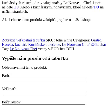
kuchárskych záster, od rovnakej značky Le Nouveau Chef, ktoré
nájdete
TU
Alebo s kuchárskymi nohavicami, ktoré nájdete
TU
na
našich stránkach.
Ak si chcete tento produkt zakúpiť, prejdite na náš e-shop:
Zobraziť veľkostnú tabuľku
SKU:
Jolie white
Categories:
Gastro
,
Horeca
,
kuchári
,
Kuchárske oblečenie
,
Le Nouveau Chef
,
šéfkuchár
Tag:
Le Nouveau Chef
*ceny v EUR bez DPH
Vypíšte nám prosím celú tabuľku
Objednávam si tento produkt:
Farba:
Veľkosť:
Počet kusov: