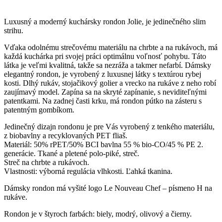
Luxusný a moderný kuchársky rondon Jolie, je jedinečného slim
strihu.
Vďaka odolnému strečovému materiálu na chrbte a na rukávoch, má
každá kuchárka pri svojej práci optimálnu voľnosť pohybu. Táto
látka je veľmi kvalitná, takže sa nezráža a takmer nefarbí. Dámsky
elegantný rondon, je vyrobený z luxusnej látky s textúrou rybej
kosti. Dlhý rukáv, stojačikový golier a vrecko na rukáve z neho robí
zaujímavý model. Zapína sa na skryté zapínanie, s neviditeľnými
patentkami. Na zadnej časti krku, má rondon pútko na zásteru s
patentným gombíkom.
Jedinečný dizajn rondonu je pre Vás vyrobený z tenkého materiálu,
z biobavlny a recyklovaných PET fliaš.
Materiál: 50% rPET/50% BCI bavlna 55 % bio-CO/45 % PE 2.
generácie. Tkané a pletené polo-piké, streč.
Streč na chrbte a rukávoch.
Vlastnosti: výborná regulácia vlhkosti. Ľahká tkanina.
Dámsky rondon má vyšité logo Le Nouveau Chef – písmeno H na
rukáve.
Rondon je v štyroch farbách: biely, modrý, olivový a čierny.