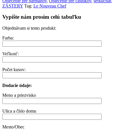
Oblečenie pre barmanov
,
Oblečenie pre čašníkov
,
šéfkuchár
,
ZÁSTERY
Tag:
Le Nouveau Chef
Vypíšte nám prosím celú tabuľku
Objednávam si tento produkt:
Farba:
Veľkosť:
Počet kusov:
Dodacie údaje:
Meno a priezvisko
Ulica a číslo domu
Mesto/Obec