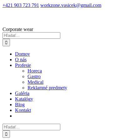
Skip
+421 903 723 791
workzone.vasicek@gmail.com
to
content
Corporate wear
Hľadať:
Domov
O nás
Profesie
Horeca
Gastro
Medical
Reklamné predmety
Galéria
Katalógy
Blog
Kontakt
Hľadať: