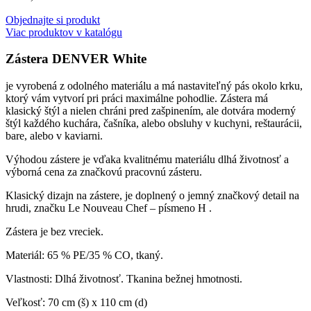
Objednajte si produkt
Viac produktov v katalógu
Zástera DENVER White
je vyrobená z odolného materiálu a má nastaviteľný pás okolo krku,
ktorý vám vytvorí pri práci maximálne pohodlie. Zástera má
klasický štýl a nielen chráni pred zašpinením, ale dotvára moderný
štýl každého kuchára, čašníka, alebo obsluhy v kuchyni, reštaurácii,
bare, alebo v kaviarni.
Výhodou zástere je vďaka kvalitnému materiálu dlhá životnosť a
výborná cena za značkovú pracovnú zásteru.
Klasický dizajn na zástere, je doplnený o jemný značkový detail na
hrudi, značku Le Nouveau Chef – písmeno H .
Zástera je bez vreciek.
Materiál: 65 % PE/35 % CO, tkaný.
Vlastnosti: Dlhá životnosť. Tkanina bežnej hmotnosti.
Veľkosť: 70 cm (š) x 110 cm (d)