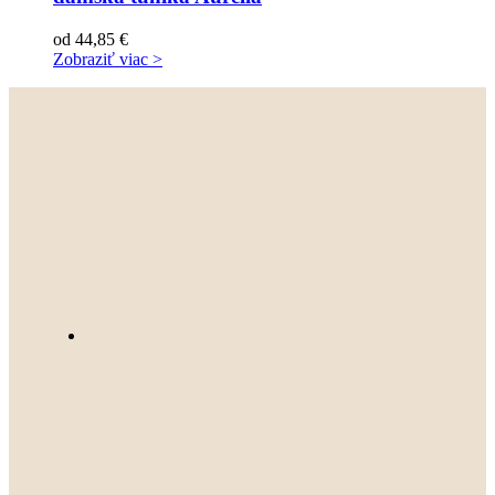
od
44,85
€
Zobraziť viac >