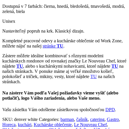
Dostupná v 7 farbách: čierna, hnedá, bledošedá, tmavošedá, modrá,
zelená, biela
Unisex
Nastaviteľný popruh na krk. Klasický dizajn.
Kompletné pracovné odevy a kuchárske oblečenie od Work Zone,
môžete nájsť na našej
stránke
TU
.
Zástere môžete ideálne kombinovať s rôznymi modelmi
kuchárskych rondonov od rovnakej značky Le Nouveau Chef, ktoré
nájdete
TU
, alebo s kuchárskymi nohavicami, ktoré nájdete
TU
na
našich stránkach. V ponuke máme aj veľké množstvo košieľ,
polokošieľ a tričiek, mikiny, vesty, ktoré nájdete
TU
na našich
stránkach.
Na zástere Vám podľa Vašej požiadavky vieme vyšiť (alebo
potlačiť), logo Vášho zariadenia, alebo Vaše meno.
Vašu zásielku Vám odošleme zásielkovou spoločnosťou
DPD
.
SKU:
denver white
Categories:
barman
,
čašník
,
catering
,
Gastro
,
Horeca
,
kuchári
,
Kuchárske oblečenie
,
Le Nouveau Chef
,