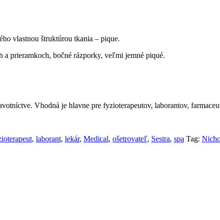
ho vlastnou štruktúrou tkania – pique.
ch a prieramkoch, bočné rázporky, veľmi jemné piqué.
votníctve. Vhodná je hlavne pre fyzioterapeutov, laborantov, farmaceuto
zioterapeut
,
laborant
,
lekár
,
Medical
,
ošetrovateľ
,
Sestra
,
spa
Tag:
Nicho