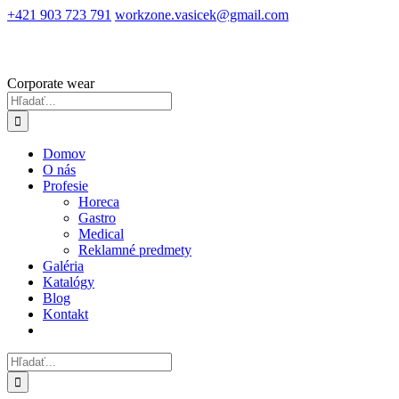
Skip
+421 903 723 791
workzone.vasicek@gmail.com
to
content
Corporate wear
Hľadať:
Domov
O nás
Profesie
Horeca
Gastro
Medical
Reklamné predmety
Galéria
Katalógy
Blog
Kontakt
Hľadať: