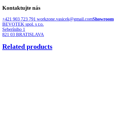
Kontaktujte nás
+421 903 723 791
workzone.vasicek@gmail.com
Showroom
BEVOTEK spol. s r.o.
Seberíniho 1
821 03 BRATISLAVA
Related products