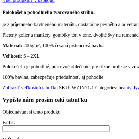
Viac produktov v katalógu
Polokošeľa pohodlného tvarovaného strihu.
je z príjemného bavlneného materiálu, dostatočne pevného a odvetrané
Pletený golier a manžety, gombíky tón v tóne, dvojité švy na ramená
Materiál:
200g/m², 100% česaná prstencová bavlna
Veľkosti:
S – 2XL
Polokošeľa je pohodlné, pracovné oblečenie, pre rôzne profesie v zdra
100% bavlna, zabezpečuje priedušnosť, aj pohodlie.
Zobraziť veľkostnú tabuľku
SKU:
WZJN71-1
Categories:
beauty
,
fy
Vypíšte nám prosím celú tabuľku
Objednávam si tento produkt:
Farba: